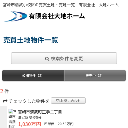
宮崎市清武小校区の売買土地・売地一覧｜有限会社 大地ホーム
有限会社大地ホーム
売買土地物件一覧
検索条件を変更
公開物件（2）
販売中（2）
2
件
チェックした物件を
お問い合わせ
宮崎市清武町正手二丁目
清武駅
徒歩5分
1,030万円
坪単価：20.53万円