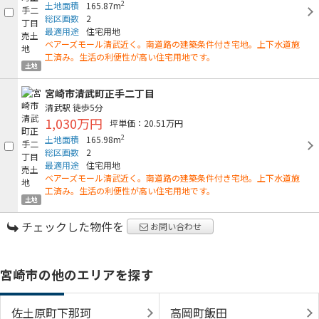
2
土地面積
165.87m
総区画数
2
最適用途
住宅用地
ベアーズモール清武近く。南道路の建築条件付き宅地。上下水道施
工済み。生活の利便性が高い住宅用地です。
土地
宮崎市清武町正手二丁目
清武駅
徒歩5分
1,030万円
坪単価：20.51万円
2
土地面積
165.98m
総区画数
2
最適用途
住宅用地
ベアーズモール清武近く。南道路の建築条件付き宅地。上下水道施
工済み。生活の利便性が高い住宅用地です。
土地
チェックした物件を
お問い合わせ
宮崎市の他のエリアを探す
佐土原町下那珂
高岡町飯田