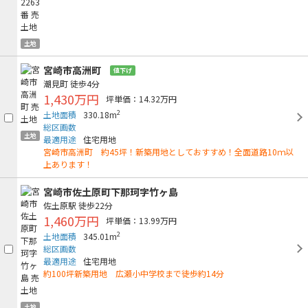
土地
宮崎市高洲町
値下げ
潮見町
徒歩4分
1,430万円
坪単価：14.32万円
2
土地面積
330.18m
総区画数
土地
最適用途
住宅用地
宮崎市高洲町 約45坪！新築用地としておすすめ！全面道路10ｍ以
上あります！
宮崎市佐土原町下那珂字竹ヶ島
佐土原駅
徒歩22分
1,460万円
坪単価：13.99万円
2
土地面積
345.01m
総区画数
最適用途
住宅用地
約100坪新築用地 広瀬小中学校まで徒歩約14分
土地