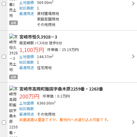
2
土地面積
569.00m
総区画数
1
最適用途
資材置場用地
家庭菜園用地
土地
その他用地
宮崎市恒久3928－3
南宮崎駅
バス6分
徒歩6分
1,100万円
坪単価：25.19万円
2
土地面積
144.37m
総区画数
1
最適用途
住宅用地
土地
宮崎市高岡町飯田字桑木原2259番・2263番
200万円
坪単価：0.1万円
2
土地面積
6360.00m
総区画数
最適用途
その他用地
前面道路は里道ですが、敷地内へ水道引込み可能です。