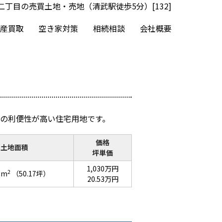
丁目の売買土地・売地（清武駅徒歩5分）[132]
産買取
空き家対策
相続相談
会社概要
の利便性が高い住宅用地です。
価格
土地面積
坪単価
1,030万円
2
7m
（50.17坪）
20.53万円