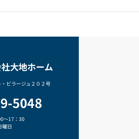
会社大地ホーム
 レ・ビラージュ２０２号
69-5048
0～17：30
日曜日