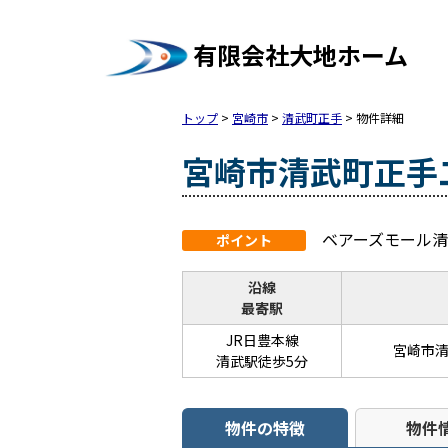
有限会社大地ホーム
トップ
>
宮崎市
>
清武町正手
>
物件詳細
宮崎市清武町正手
ベアーズモール
ポイント
沿線
最寄駅
JR日豊本線
宮崎市
清武駅徒歩5分
物件の特徴
物件