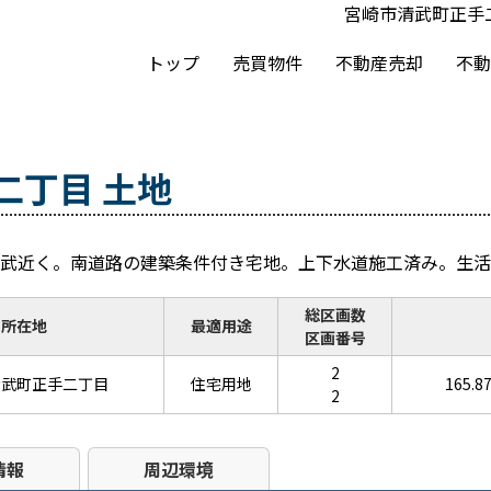
宮崎市清武町正手二
トップ
売買物件
不動産売却
不動
二丁目 土地
清武近く。南道路の建築条件付き宅地。上下水道施工済み。生活
総区画数
所在地
最適用途
区画番号
2
清武町正手二丁目
住宅用地
165.8
2
情報
周辺環境