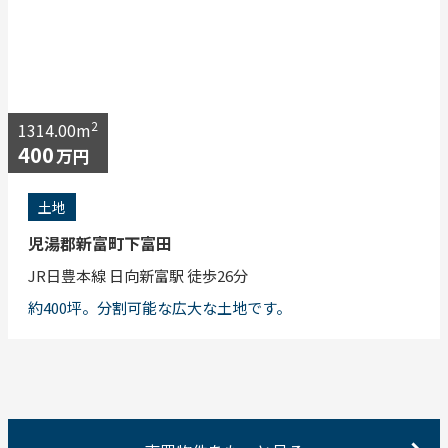
2
1314.00m
400
万円
土地
児湯郡新富町下富田
JR日豊本線 日向新富駅 徒歩26分
約400坪。分割可能な広大な土地です。