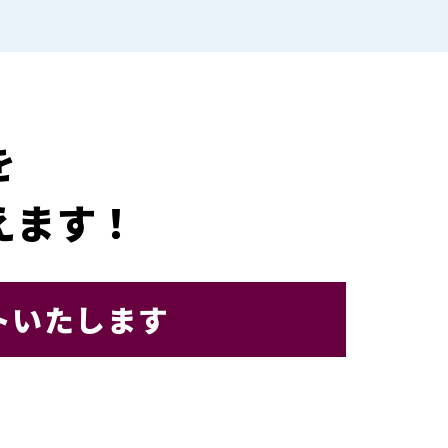
を
えます！
トいたします