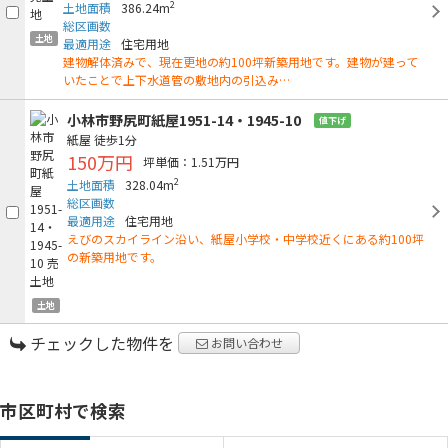
2
土地面積
386.24m
総区画数
土地
最適用途
住宅用地
建物解体済みで、現在更地の約100坪新築用地です。建物が建って
いたことで上下水道管の敷地内の引込み…
小林市野尻町紙屋1951-14・1945-10
値下げ
紙屋
徒歩1分
150万円
坪単価：1.51万円
2
土地面積
328.04m
総区画数
最適用途
住宅用地
えびのスカイライン沿い、紙屋小学校・中学校近くにある約100坪
の新築用地です。
土地
チェックした物件を
お問い合わせ
市区町村で検索