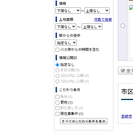
売
価格
～
土地面積
坪数で検索
～
駅からの徒歩
バス停からの時間を含む
情報公開日
指定なし
本日公開
全
(0)
3日以内に公開
(0)
7日以内に公開
(0)
市
こだわり条件
角地
(0)
更地
(1)
即引渡し可
(0)
現在募集中
(1)
宮崎市
すべてのこだわり条件を見る