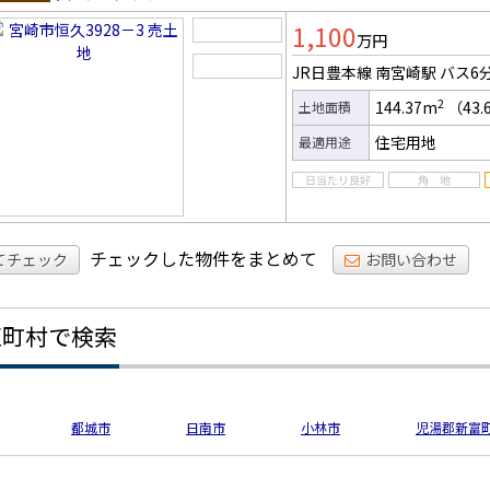
土地
1,100
万円
JR日豊本線 南宮崎駅
バス6
2
144.37m
（43.
土地面積
住宅用地
最適用途
チェックした物件をまとめて
てチェック
お問い合わせ
区町村で検索
都城市
日南市
小林市
児湯郡新富