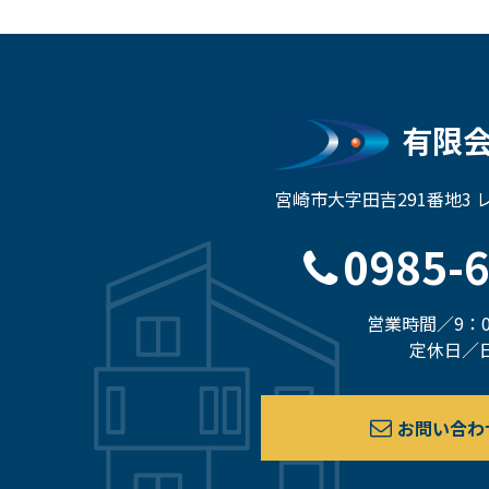
有限
宮崎市大字田吉291番地3
0985-
営業時間／9：0
定休日／
お問い合わ