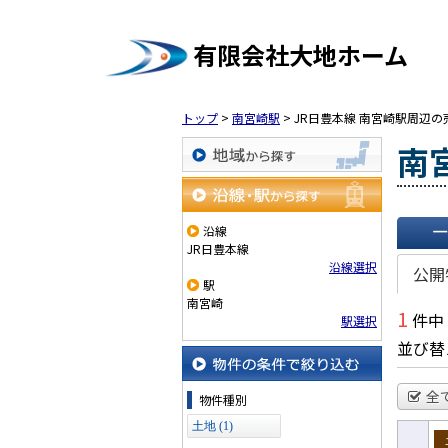
有限会社大地ホーム
トップ
>
南宮崎駅
>
JR日豊本線 南宮崎駅周辺
南
地域から探す
沿線・駅から探す
沿線
JR日豊本線
一覧で
沿線選択
公開
駅
南宮崎
1
件中
駅選択
並び替
物件の条件で絞り込む
全
物件種別
土地 (1)