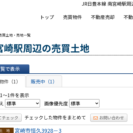
JR日豊本線 南宮崎駅
トップ
売買物件
不動産売却
不動
の売買土地・売地一覧
宮崎駅周辺の売買土地
表示
物件（1）
販売中（1）
 1～1件を表示
え
画像優先度
チェックした物件をまとめて
てチェック
お問い合わせ
宮崎市恒久3928－3