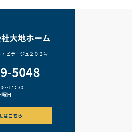
会社大地ホーム
 レ・ビラージュ２０２号
69-5048
0～17：30
日曜日
せはこちら