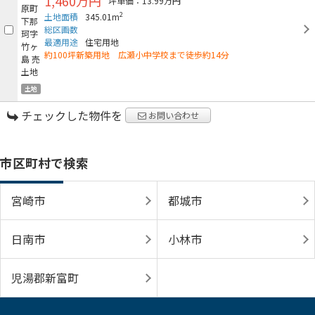
1,460万円
坪単価：13.99万円
2
土地面積
345.01m
総区画数
最適用途
住宅用地
約100坪新築用地 広瀬小中学校まで徒歩約14分
土地
チェックした物件を
お問い合わせ
市区町村で検索
宮崎市
都城市
日南市
小林市
児湯郡新富町