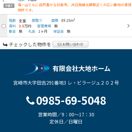
海・山ともに自然豊かな日南市。JR日南線北郷駅近くの広い敷地の賃貸
戸建て
物件です。
2
階数
間取り
面積
89.25m
全室
賃料
3.5
万円
管理費等
無
敷金
無
礼金
1ヶ月
保証金
無
チェックした物件を
お問い合わせ
有限会社大地ホーム
宮崎市大字田吉291番地3 レ・ビラージュ２０２号
0985-69-5048
営業時間／9：00～17：30
定休日／日曜日