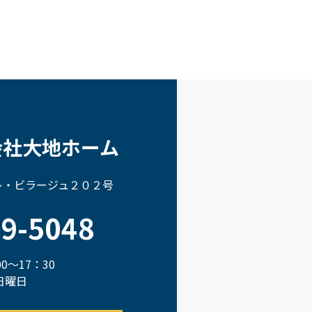
会社大地ホーム
 レ・ビラージュ２０２号
69-5048
0～17：30
日曜日