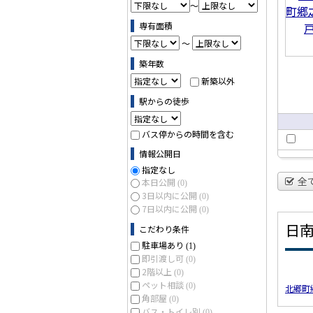
～
専有面積
～
築年数
新築以外
駅からの徒歩
バス停からの時間を含む
情報公開日
指定なし
全
本日公開
(0)
3日以内に公開
(0)
7日以内に公開
(0)
日
こだわり条件
駐車場あり
(1)
即引渡し可
(0)
2階以上
(0)
ペット相談
(0)
北郷町
角部屋
(0)
バス・トイレ別
(0)