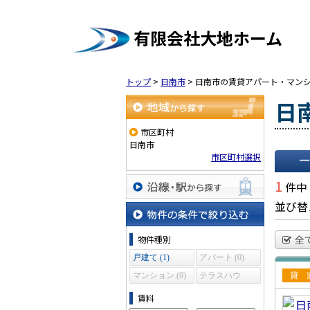
有限会社大地ホーム
トップ
>
日南市
>
日南市の賃貸アパート・マン
日
地域から探す
市区町村
日南市
市区町村選択
一覧で
1
件中
並び替
沿線・駅から探す
物件の条件で絞り込む
全
物件種別
戸建て (1)
アパート (0)
マンション (0)
テラスハウ
賃貸
ス (0)
賃料
建て