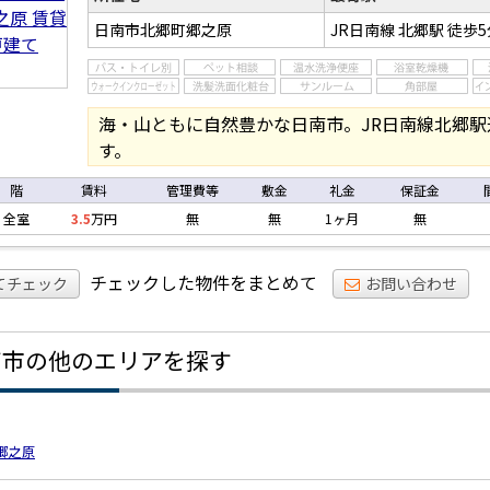
日南市北郷町郷之原
JR日南線 北郷駅
徒歩5
海・山ともに自然豊かな日南市。JR日南線北郷
す。
階
賃料
管理費等
敷金
礼金
保証金
全室
3.5
万円
無
無
1ヶ月
無
チェックした物件をまとめて
てチェック
お問い合わせ
南市の他のエリアを探す
郷之原