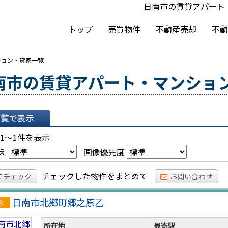
日南市の賃貸アパート
トップ
売買物件
不動産売却
不動
ション・貸家一覧
南市の賃貸アパート・マンショ
表示
 1～1件を表示
え
画像優先度
チェックした物件をまとめて
てチェック
お問い合わせ
日南市北郷町郷之原乙
戸
所在地
最寄駅