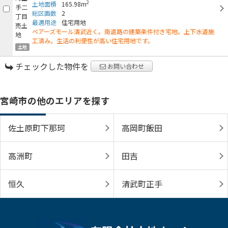
2
土地面積
165.98m
総区画数
2
最適用途
住宅用地
ベアーズモール清武近く。南道路の建築条件付き宅地。上下水道施
工済み。生活の利便性が高い住宅用地です。
土地
チェックした物件を
お問い合わせ
宮崎市の他のエリアを探す
佐土原町下那珂
高岡町飯田
高洲町
田吉
恒久
清武町正手