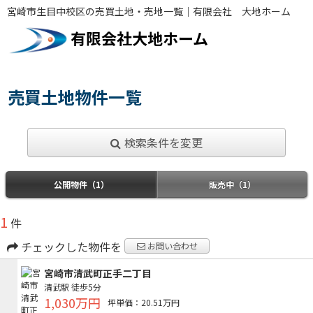
宮崎市生目中校区の売買土地・売地一覧｜有限会社 大地ホーム
有限会社大地ホーム
売買土地物件一覧
検索条件を変更
公開物件（1）
販売中（1）
1
件
チェックした物件を
お問い合わせ
宮崎市清武町正手二丁目
清武駅
徒歩5分
1,030万円
坪単価：20.51万円