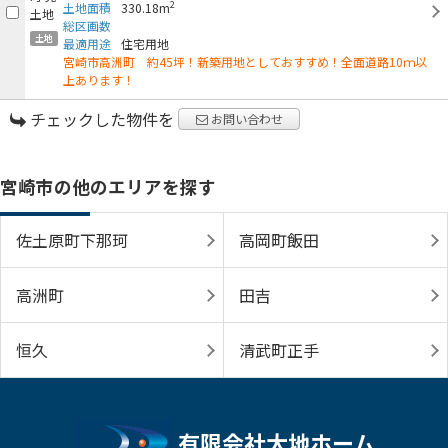
2
土地面積
330.18m
総区画数
土地
最適用途
住宅用地
宮崎市高洲町 約45坪！新築用地としておすすめ！全面道路10ｍ以
上あります！
チェックした物件を
お問い合わせ
宮崎市の他のエリアを探す
佐土原町下那珂
高岡町飯田
高洲町
田吉
恒久
清武町正手
有限会社大地ホーム