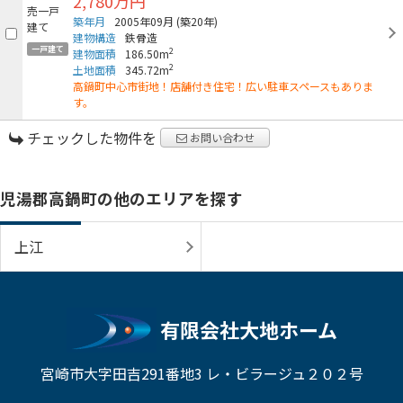
2,780万円
築年月
2005年09月
(築20年)
建物構造
鉄骨造
一戸建て
2
建物面積
186.50m
2
土地面積
345.72m
高鍋町中心市街地！店舗付き住宅！広い駐車スペースもありま
す。
チェックした物件を
お問い合わせ
児湯郡高鍋町の他のエリアを探す
上江
有限会社大地ホーム
宮崎市大字田吉291番地3 レ・ビラージュ２０２号