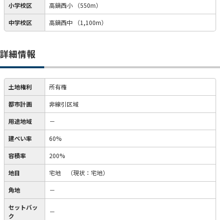
小学校区
高鍋西小
（550m）
中学校区
高鍋西中
（1,100m）
詳細情報
土地権利
所有権
都市計画
非線引区域
用途地域
－
建ぺい率
60%
容積率
200%
地目
宅地
（現状：宅地）
角地
－
セットバッ
－
ク