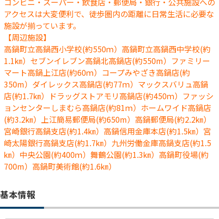
コンビニ・スーパー・飲食店・郵便局・銀行・公共施設への
アクセスは大変便利で、徒歩圏内の距離に日常生活に必要な
施設が揃っています。
【周辺施設】
高鍋町立高鍋西小学校(約550ｍ）高鍋町立高鍋西中学校(約
1.1㎞）セブンイレブン高鍋北高鍋店(約550m）ファミリー
マート高鍋上江店(約60ｍ）コープみやざき高鍋店(約
350m）ダイレックス高鍋店(約77ｍ）マックスバリュ高鍋
店(約1.7㎞）ドラッグストアモリ高鍋店(約450ｍ）ファッシ
ョンセンターしまむら高鍋店(約81ｍ）ホームワイド高鍋店
(約3.2㎞）上江簡易郵便局(約650m）高鍋郵便局(約2.2㎞）
宮崎銀行高鍋支店(約1.4㎞）高鍋信用金庫本店(約1.5㎞）宮
崎太陽銀行高鍋支店(約1.7㎞）九州労働金庫高鍋支店(約1.5
㎞）中央公園(約400ｍ）舞鶴公園(約1.3㎞）高鍋町役場(約
700m）高鍋町美術館(約1.6㎞）
基本情報