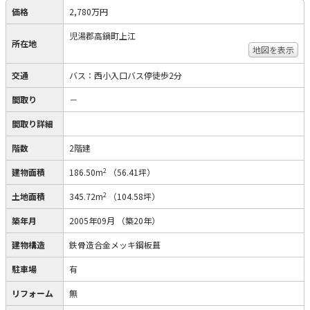
価格
2,780万円
児湯郡高鍋町上江
所在地
地図を表示
交通
バス：西小入口バス停徒歩2分
間取り
－
間取り詳細
階数
2階建
2
建物面積
186.50m
（56.41坪）
2
土地面積
345.72m
（104.58坪）
築年月
2005年09月
（築20年）
建物構造
鉄骨造合金メッキ鋼板葺
駐車場
有
リフォーム
無