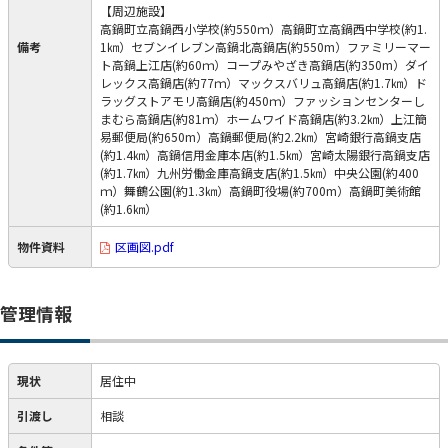
【周辺施設】
高鍋町立高鍋西小学校(約550ｍ）高鍋町立高鍋西中学校(約1.
備考
1㎞）セブンイレブン高鍋北高鍋店(約550m）ファミリーマー
ト高鍋上江店(約60ｍ）コープみやざき高鍋店(約350m）ダイ
レックス高鍋店(約77ｍ）マックスバリュ高鍋店(約1.7㎞）ド
ラッグストアモリ高鍋店(約450ｍ）ファッションセンターし
まむら高鍋店(約81ｍ）ホームワイド高鍋店(約3.2㎞）上江簡
易郵便局(約650m）高鍋郵便局(約2.2㎞）宮崎銀行高鍋支店
(約1.4㎞）高鍋信用金庫本店(約1.5㎞）宮崎太陽銀行高鍋支店
(約1.7㎞）九州労働金庫高鍋支店(約1.5㎞）中央公園(約400
ｍ）舞鶴公園(約1.3㎞）高鍋町役場(約700m）高鍋町美術館
(約1.6㎞）
物件資料
区画図.pdf
管理情報
現状
居住中
引渡し
相談