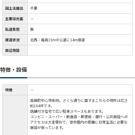
国土法届出
不要
主要採光面
－
私道負担
無
接道状況
北西：幅員15mの公道に14m接道
周辺施設
特徴・設備
特徴
－
高鍋町中心市街地。さくら通りに面するこちらの物件は広さ
約104坪です。
店舗付き住宅で広い駐車スペースもあります。
コンビニ・スーパー・飲食店・郵便局・銀行・公共施設への
アクセスは大変便利で、徒歩圏内の距離に日常生活に必要な
施設が揃っています。