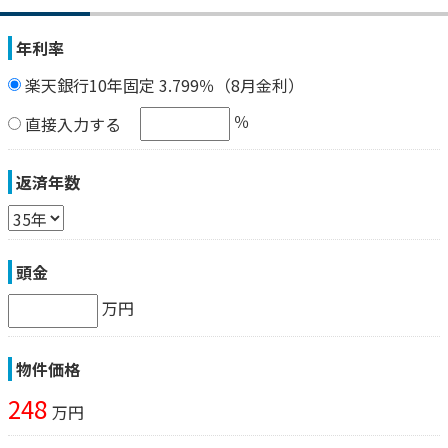
年利率
楽天銀行10年固定 3.799％（8月金利）
％
直接入力する
返済年数
頭金
万円
物件価格
248
万円