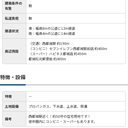
建築条件の
無
有無
私道負担
無
東：幅員8mの公道に12m接道
接道状況
南：幅員4mの公道に14m接道
（交通）西都城駅 約190m
（コンビニ）セブンイレブン西都城駅前店 約400m
周辺施設
（スーパー）ハピネス都城店 約450m
都城松元郵便局 約400m
特徴・設備
特徴
－
土地設備
プロパンガス、下水道、上水道、側溝
西都城駅近く！約50坪の住宅用地です！
備考
徒歩圏内にコンビニ・スーパーもあります。