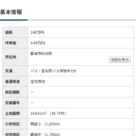
基本情報
価格
248万円
坪単価
4.98万円
都城市松元町
所在地
地図を表示
交通
バス：宮丸町バス停徒歩2分
最適用途
住宅用地
総区画数
－
区画番号
－
2
土地面積
164.61m
（49.79坪）
小学校区
明道小
（1,000m）
中学校区
姫城中
（1,700m）