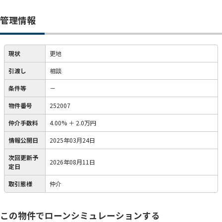
管理情報
現状
更地
引渡し
相談
条件等
－
物件番号
252007
仲介手数料
4.00%
＋
2.0万円
情報公開日
2025年03月24日
次回更新予
2026年08月11日
定日
取引態様
仲介
この物件でローンシミュレーションする