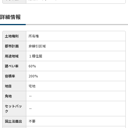
詳細情報
土地権利
所有権
都市計画
非線引区域
用途地域
１種住居
建ぺい率
60%
容積率
200%
地目
宅地
角地
－
セットバッ
－
ク
国土法届出
不要