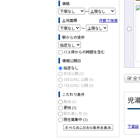
売
価格
～
土地面積
坪数で検索
～
駅からの徒歩
バス停からの時間を含む
情報公開日
指定なし
本日公開
(0)
全
3日以内に公開
(0)
7日以内に公開
(0)
こだわり条件
児
角地
(0)
更地
(1)
即引渡し可
(0)
現在募集中
(1)
下富田
すべてのこだわり条件を見る