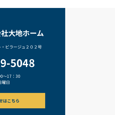
会社大地ホーム
 レ・ビラージュ２０２号
69-5048
0～17：30
日曜日
せはこちら