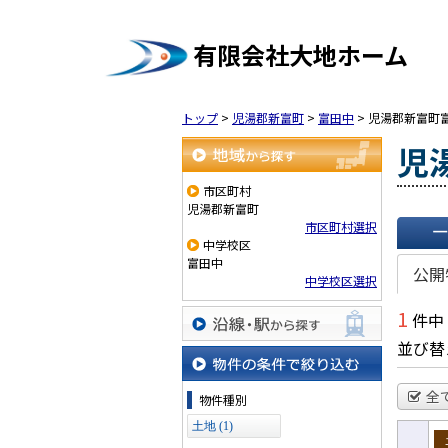
有限会社大地ホーム
トップ
>
児湯郡新富町
>
富田中
>
児湯郡新富町
児
地域から探す
市区町村
児湯郡新富町
市区町村選択
中学校区
一覧で
富田中
公開
中学校区選択
1
件中
並び替
沿線・駅から探す
物件の条件で絞り込む
全
物件種別
土地 (1)