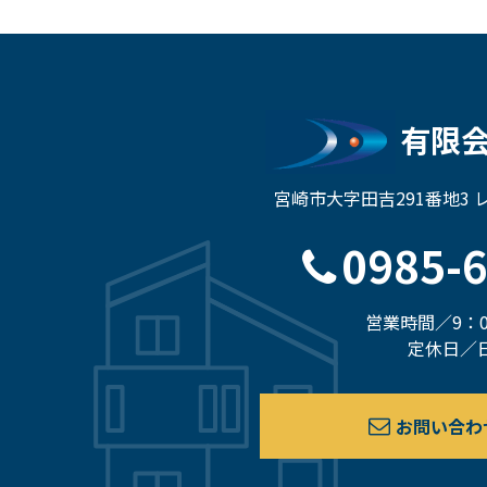
有限
宮崎市大字田吉291番地3
0985-
営業時間／9：0
定休日／
お問い合わ