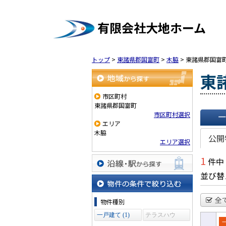
有限会社大地ホーム
トップ
>
東諸県郡国富町
>
木脇
>
東諸県郡国富
東
地域から探す
市区町村
東諸県郡国富町
市区町村選択
エリア
一覧で
木脇
公開
エリア選択
1
件中
並び替
沿線・駅から探す
物件の条件で絞り込む
全
物件種別
一戸建て (1)
テラスハウ
ス (0)