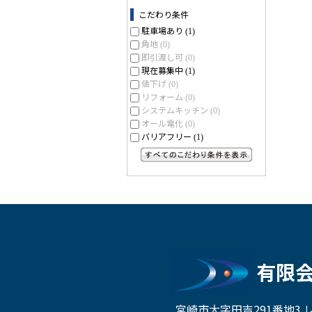
こだわり条件
駐車場あり
(1)
角地
(0)
即引渡し可
(0)
現在募集中
(1)
値下げ
(0)
リフォーム
(0)
システムキッチン
(0)
オール電化
(0)
バリアフリー
(1)
すべてのこだわり条件を見る
有限
宮崎市大字田吉291番地3