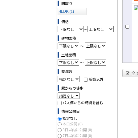
売
間取り
て
4LDK (1)
価格
～
建物面積
～
土地面積
～
築年数
全
新築以外
駅からの徒歩
バス停からの時間を含む
情報公開日
指定なし
本日公開
(0)
3日以内に公開
(0)
7日以内に公開
(0)