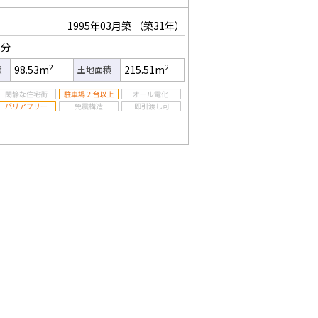
1995年03月築
（築31年）
8分
2
2
98.53m
215.51m
積
土地面積