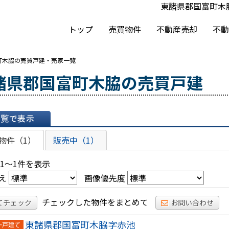
東諸県郡国富町木
トップ
売買物件
不動産売却
不動
町木脇の売買戸建・売家一覧
諸県郡国富町木脇の売買戸建
表示
物件（1）
販売中（1）
 1～1件を表示
え
画像優先度
チェックした物件をまとめて
てチェック
お問い合わせ
東諸県郡国富町木脇字赤池