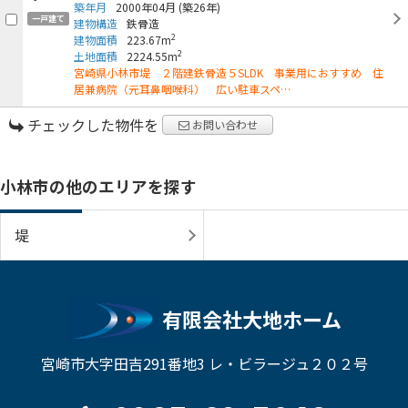
築年月
2000年04月
(築26年)
一戸建て
建物構造
鉄骨造
2
建物面積
223.67m
2
土地面積
2224.55m
宮崎県小林市堤 ２階建鉄骨造５SLDK 事業用におすすめ 住
居兼病院（元耳鼻咽喉科） 広い駐車スペ…
チェックした物件を
お問い合わせ
小林市の他のエリアを探す
堤
有限会社大地ホーム
宮崎市大字田吉291番地3 レ・ビラージュ２０２号