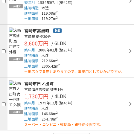
築年月
1984年07月
(築42年)
一戸建て
建物構造
木造
2
建物面積
119.08m
2
土地面積
119.27m
宮崎市高洲町
新着
宮崎駅
徒歩30分
8,600万円
/ 6LDK
築年月
2006年02月
(築20年)
建物構造
木造
一戸建て
2
建物面積
212.66m
2
土地面積
2905.42m
土地広々で倉庫もありますので、事業用としていかがですか。
宮崎市日ノ出町
宮崎海洋高校前
徒歩1分
1,730万円
/ 4LDK
築年月
1979年12月
(築46年)
建物構造
木造
一戸建て
2
建物面積
146.68m
2
土地面積
264.78m
スーパー・コンビニ・郵便局・銀行徒歩圏です。